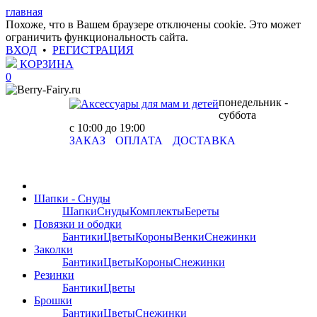
главная
Похоже, что в Вашем браузере отключены cookie. Это может
ограничить функциональность сайта.
ВХОД
•
РЕГИСТРАЦИЯ
КОРЗИНА
0
понедельник -
суббота
с 10:00 до 19:00
ЗАКАЗ
ОПЛАТА
ДОСТАВКА
Шапки - Снуды
Шапки
Снуды
Комплекты
Береты
Повязки и ободки
Бантики
Цветы
Короны
Венки
Снежинки
Заколки
Бантики
Цветы
Короны
Снежинки
Резинки
Бантики
Цветы
Брошки
Бантики
Цветы
Снежинки