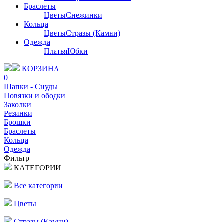
Браслеты
Цветы
Снежинки
Кольца
Цветы
Стразы (Камни)
Одежда
Платья
Юбки
КОРЗИНА
0
Шапки - Снуды
Повязки и ободки
Заколки
Резинки
Брошки
Браслеты
Кольца
Одежда
Фильтр
КАТЕГОРИИ
Все категории
Цветы
Стразы (Камни)