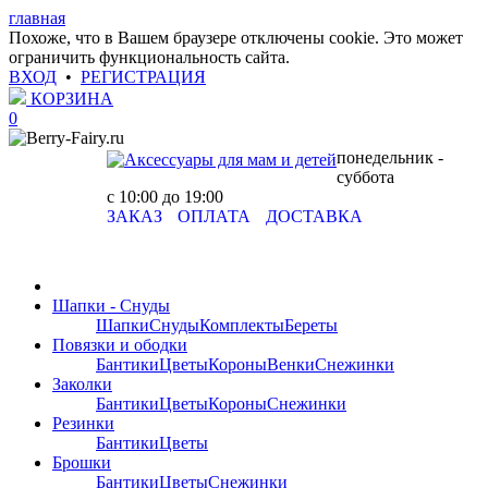
главная
Похоже, что в Вашем браузере отключены cookie. Это может
ограничить функциональность сайта.
ВХОД
•
РЕГИСТРАЦИЯ
КОРЗИНА
0
понедельник -
суббота
с 10:00 до 19:00
ЗАКАЗ
ОПЛАТА
ДОСТАВКА
Шапки - Снуды
Шапки
Снуды
Комплекты
Береты
Повязки и ободки
Бантики
Цветы
Короны
Венки
Снежинки
Заколки
Бантики
Цветы
Короны
Снежинки
Резинки
Бантики
Цветы
Брошки
Бантики
Цветы
Снежинки