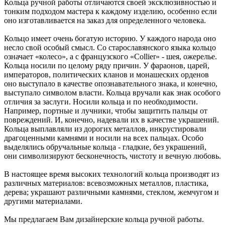
Кольца ручной работы отличаются своей эксклюзивностью и
тонким подходом мастера к каждому изделию, особенно если
оно изготавливается на заказ для определенного человека.
Кольцо имеет очень богатую историю. У каждого народа оно
несло свой особый смысл. Со старославянского языка кольцо
означает «колесо», а с французского «Collier» - шея, ожерелье.
Кольца носили по целому ряду причин. У фараонов, царей,
императоров, политических кланов и монашеских орденов
оно выступало в качестве опознавательного знака, и конечно,
выступало символом власти. Кольца вручали как знак особого
отличия за заслуги. Носили кольца и по необходимости.
Например, портные и лучники, чтобы защитить пальцы от
повреждений. И, конечно, надевали их в качестве украшений.
Кольца выплавляли из дорогих металлов, инкрустировали
драгоценными камнями и носили на всех пальцах. Особо
выделялись обручальные кольца - гладкие, без украшений,
они символизируют бесконечность, чистоту и вечную любовь.
В настоящее время высоких технологий кольца производят из
различных материалов: всевозможных металлов, пластика,
дерева; украшают различными камнями, стеклом, жемчугом и
другими материалами.
Мы предлагаем Вам дизайнерские кольца ручной работы.