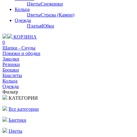
Цветы
Снежинки
Кольца
Цветы
Стразы (Камни)
Одежда
Платья
Юбки
КОРЗИНА
0
Шапки - Снуды
Повязки и ободки
Заколки
Резинки
Брошки
Браслеты
Кольца
Одежда
Фильтр
КАТЕГОРИИ
Все категории
Бантики
Цветы