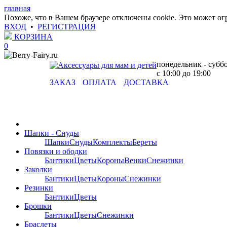
главная
Похоже, что в Вашем браузере отключены cookie. Это может о
ВХОД
•
РЕГИСТРАЦИЯ
КОРЗИНА
0
понедельник - субб
с 10:00 до 19:00
ЗАКАЗ
ОПЛАТА
ДОСТАВКА
Шапки - Снуды
Шапки
Снуды
Комплекты
Береты
Повязки и ободки
Бантики
Цветы
Короны
Венки
Снежинки
Заколки
Бантики
Цветы
Короны
Снежинки
Резинки
Бантики
Цветы
Брошки
Бантики
Цветы
Снежинки
Браслеты