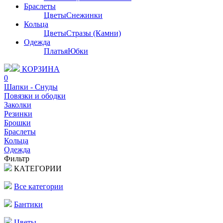
Браслеты
Цветы
Снежинки
Кольца
Цветы
Стразы (Камни)
Одежда
Платья
Юбки
КОРЗИНА
0
Шапки - Снуды
Повязки и ободки
Заколки
Резинки
Брошки
Браслеты
Кольца
Одежда
Фильтр
КАТЕГОРИИ
Все категории
Бантики
Цветы