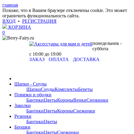
главная
Похоже, что в Вашем браузере отключены cookie. Это может
ограничить функциональность сайта.
ВХОД
•
РЕГИСТРАЦИЯ
КОРЗИНА
0
понедельник -
суббота
с 10:00 до 19:00
ЗАКАЗ
ОПЛАТА
ДОСТАВКА
Шапки - Снуды
Шапки
Снуды
Комплекты
Береты
Повязки и ободки
Бантики
Цветы
Короны
Венки
Снежинки
Заколки
Бантики
Цветы
Короны
Снежинки
Резинки
Бантики
Цветы
Брошки
Бантики
Цветы
Снежинки