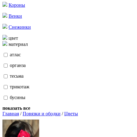
Короны
Венки
Снежинки
цвет
материал
атлас
органза
тесьма
трикотаж
бусины
показать все
Главная
/
Повязки и ободки
/
Цветы