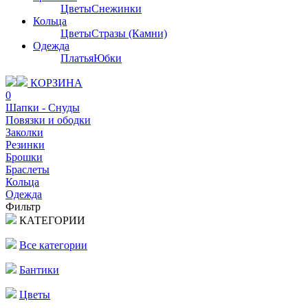
Цветы
Снежинки
Кольца
Цветы
Стразы (Камни)
Одежда
Платья
Юбки
КОРЗИНА
0
Шапки - Снуды
Повязки и ободки
Заколки
Резинки
Брошки
Браслеты
Кольца
Одежда
Фильтр
КАТЕГОРИИ
Все категории
Бантики
Цветы