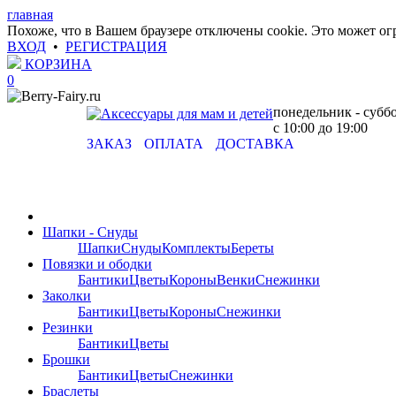
главная
Похоже, что в Вашем браузере отключены cookie. Это может о
ВХОД
•
РЕГИСТРАЦИЯ
КОРЗИНА
0
понедельник - субб
с 10:00 до 19:00
ЗАКАЗ
ОПЛАТА
ДОСТАВКА
Шапки - Снуды
Шапки
Снуды
Комплекты
Береты
Повязки и ободки
Бантики
Цветы
Короны
Венки
Снежинки
Заколки
Бантики
Цветы
Короны
Снежинки
Резинки
Бантики
Цветы
Брошки
Бантики
Цветы
Снежинки
Браслеты