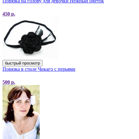
Повязка на голову для девочки Нежный цветок
450
р.
быстрый просмотр
Повязка в стиле Чикаго с перьями
500
р.